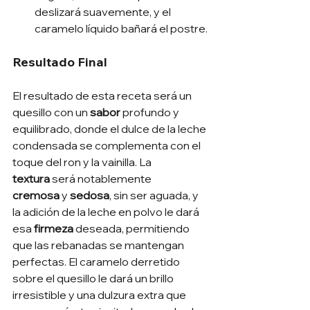
deslizará suavemente, y el 
caramelo líquido bañará el postre.
Resultado Final
El resultado de esta receta será un 
quesillo con un 
sabor
 profundo y 
equilibrado, donde el dulce de la leche 
condensada se complementa con el 
toque del ron y la vainilla. La 
textura
 será notablemente 
cremosa
 y 
sedosa
, sin ser aguada, y 
la adición de la leche en polvo le dará 
esa 
firmeza
 deseada, permitiendo 
que las rebanadas se mantengan 
perfectas. El caramelo derretido 
sobre el quesillo le dará un brillo 
irresistible y una dulzura extra que 