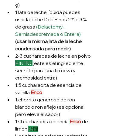
g)
1 lata de leche líquida puedes 
usar la leche Dos Pinos 2% o 3 % 
de grasa 
(Delactomy-
Semisdescremada o Entera)
(usar la misma lata de la leche 
condensada para medir)
2-3 cucharadas de leche en polvo 
PINITO
(este es el ingrediente 
secreto para una firmeza y 
cremosidad extra)
1.5 cucharadita de esencia de 
vainilla 
Enco
1 chorrito generoso de ron 
blanco o ron añejo (es opcional, 
pero eleva el sabor)
1/4 cucharadita esencia 
Enco
 de 
limón 
🍋‍🟩