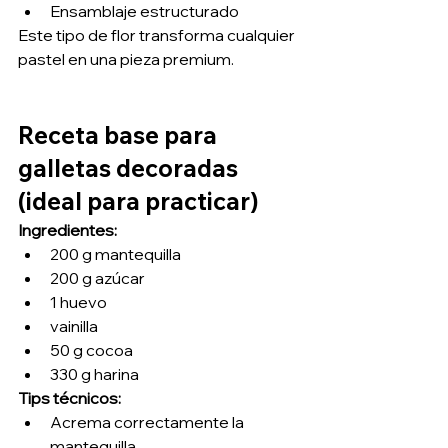
Ensamblaje estructurado
Este tipo de flor transforma cualquier 
pastel en una pieza premium.
Receta base para 
galletas decoradas 
(ideal para practicar)
Ingredientes:
200 g mantequilla
200 g azúcar
1 huevo
vainilla
50 g cocoa
330 g harina
Tips técnicos:
Acrema correctamente la 
mantequilla