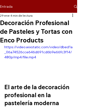
Entrada
29 ene
4 min de lectura
Decoración Profesional
de Pasteles y Tortas con
Enco Products
https://video.wixstatic.com/video/dbed1a
_06a74526cce646d691cd6b9e66fc3f14/
480p/mp4/file.mp4
El arte de la decoración 
profesional en la 
pastelería moderna