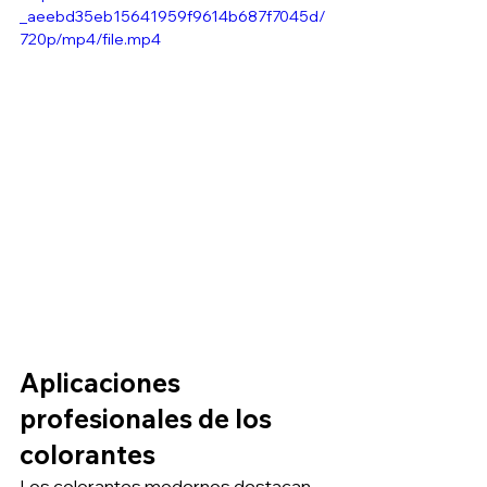
_aeebd35eb15641959f9614b687f7045d/
720p/mp4/file.mp4
Aplicaciones 
profesionales de los 
colorantes
Los colorantes modernos destacan 