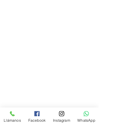
Categorías
Lustres y Coberturas
Colorantes
Rellenos
Esencias
Accesorios
Desmoldantes
Bases y Cajas
Confitillos
Llámanos
Facebook
Instagram
WhatsApp
Transfers