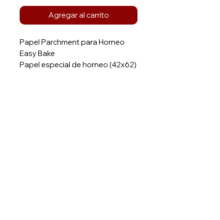
Agregar al carrito
Papel Parchment para Horneo
Easy Bake
Papel especial de horneo (42x62)
/1000 uds
Soporta hasta 5 horneadas a la
vez
Es ideal para hornear cualquier
tipo de producto de pastelería y
Solcrea
panadería e inclusive alimentos
como verduras.
¿Necesitas ayuda?
Visita
Atención al Cliente
para
ayuda o llámanos al
+506 88410867