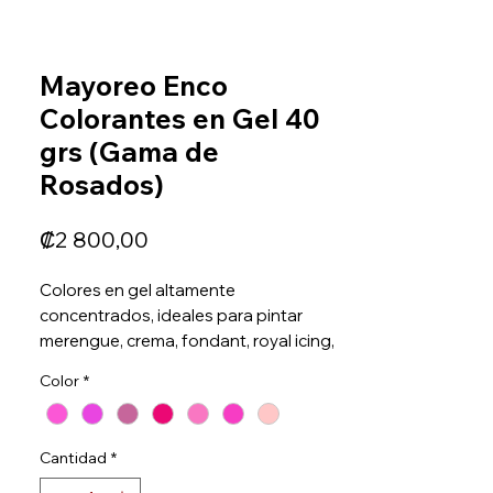
Mayoreo Enco
Colorantes en Gel 40
grs (Gama de
Rosados)
Precio
₡2 800,00
Colores en gel altamente
concentrados, ideales para pintar
merengue, crema, fondant, royal icing,
isolmalt, masa para pan, masa para
Color
*
galletas, gelatinas y más. Con un
acabado brillante e intenso en todas
tus creaciones.
Cantidad
*
Certificados por FDA y KOSHER
Alto rendimiento, pinta más con