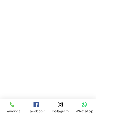
Categorías
Lustres y Coberturas
Colorantes
Rellenos
Esencias
Accesorios
Desmoldantes
Bases y Cajas
Confitillos
Llámanos
Facebook
Instagram
WhatsApp
Transfers
Info